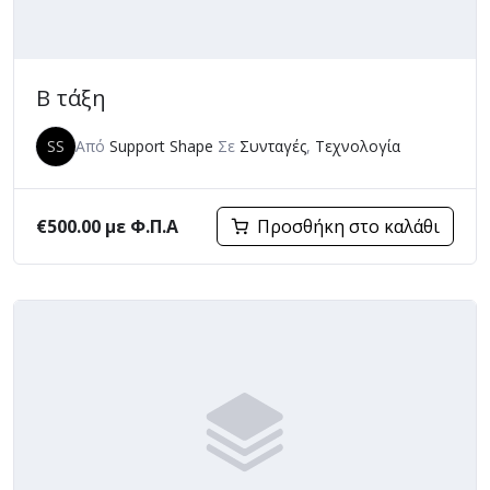
Β τάξη
SS
Από
Support Shape
Σε
Συνταγές
,
Τεχνολογία
€
500.00
με Φ.Π.Α
Προσθήκη στο καλάθι