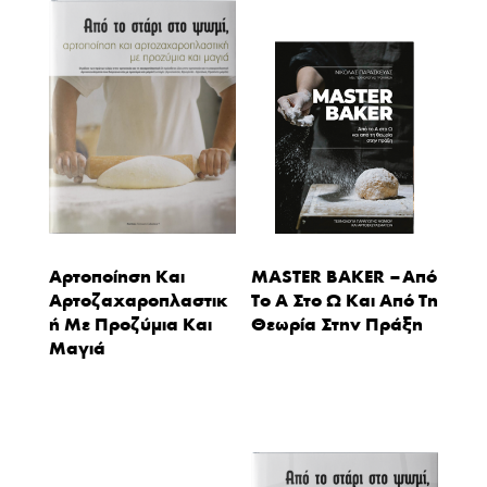
Αρτοποίηση Και
MASTER BAKER – Από
Αρτοζαχαροπλαστικ
Το Α Στο Ω Και Από Τη
Ή Με Προζύμια Και
Θεωρία Στην Πράξη
Μαγιά